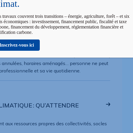
limat.
 l’impact attendu des politiques publiques liées au
 travaux couvrent trois transitions – énergie, agriculture, forêt – et six
is économiques : investissement, financement public, fiscalité et taxe
bone, financement du développement, réglementation financière et
tification carbone.
Inscrivez-vous ici
ents invivables, transports en souffrance,
s de cours ou d’examen inutilisables, écoles fermées,
les annulées, horaires aménagés… personne ne peut
 professionnelle et sa vie quotidienne.
IMATIQUE : QU’ATTENDRE
 aux ressources propres des collectivités, socles