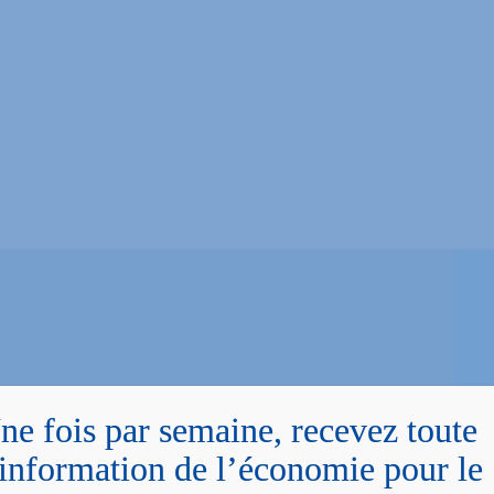
 L’UNION EUROPÉENNE VERS LA
ne fois par semaine, recevez toute
ECNO 2026
’information de l’économie pour le
s constitutifs de la transition, suivant l’évolution