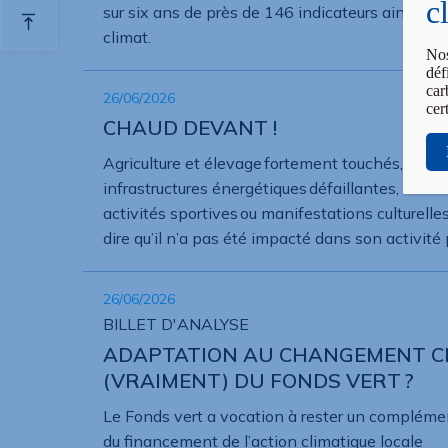
c
sur six ans de près de 146 indicateurs ainsi que
climat.
Nos
déf
car
26/06/2026
cer
CHAUD DEVANT !
Agriculture et élevage fortement touchés, logem
infrastructures énergétiques défaillantes, salle
activités sportives ou manifestations culturel
dire qu’il n’a pas été impacté dans son activité
26/06/2026
BILLET D'ANALYSE
ADAPTATION AU CHANGEMENT CL
(VRAIMENT) DU FONDS VERT ?
Le Fonds vert a vocation à rester un complément
du financement de l’action climatique locale