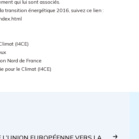
ment qui lui sont associés.
a transition énergétique 2016, suivez ce lien :
index.html
Climat (I4CE)
eux
gion Nord de France
ie pour le Climat (I4CE)
E L’UNION EUROPÉENNE VERS LA