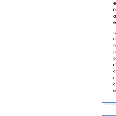
e
r
a
e
(
c
n
p
p
r
a
e
d
s