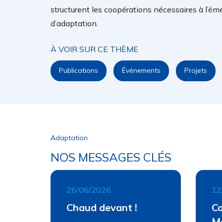
structurent les coopérations nécessaires à l’ém
d’adaptation.
À VOIR SUR CE THÈME
Publications
Événements
Projets
Adaptation
NOS MESSAGES CLÉS
26/06/2026
12
Chaud devant !
Co
t
M