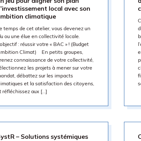
n jeu pour aligner son plan
’investissement local avec son
c
mbition climatique
C
e temps de cet atelier, vous devenez un
d
lu ou une élue en collectivité locale.
b
’objectif : réussir votre « BAC » ! (Budget
l
mbition Climat) En petits groupes,
e
renez connaissance de votre collectivité,
p
électionnez les projets à mener sur votre
c
andat, débattez sur les impacts
f
limatiques et la satisfaction des citoyens,
s
t réfléchissez aux […]
ystR – Solutions systémiques
C