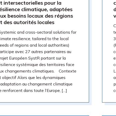
t intersectorielles pour la
c
ésilience climatique, adaptées
d
ux besoins locaux des régions
t des autorités locales
C
Systemic and cross-sectoral solutions for
t
limate resilience, tailored to the local
3
eeds of regions and local authorities)
(
articipe avec 27 autres partenaires au
c
rojet Européen SystR portant sur la
e
ésilience systémique des territoires face
c
ux changements climatiques. Contexte
L
t objectif Alors que les dynamiques
a
’adaptation au changement climatique
p
e renforcent dans toute l’Europe, […]
c