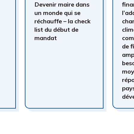
Devenir maire dans
fin
un monde qui se
l’ad
réchauffe – la check
cha
list du début de
clim
mandat
com
de 
ampl
beso
moy
répo
pay
dév