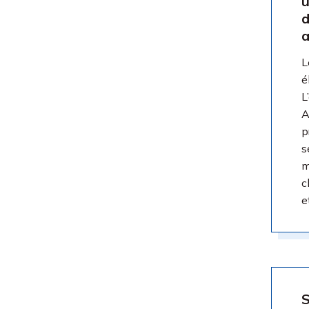
u
d
a
L
é
L
A
p
s
m
c
e
S