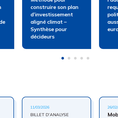
n
construire son plan
requ
d’investissement
poli
ide
aligné climat –
auss
Synthèse pour
eur
décideurs
11/03/2026
26/02
Mobi
BILLET D'ANALYSE