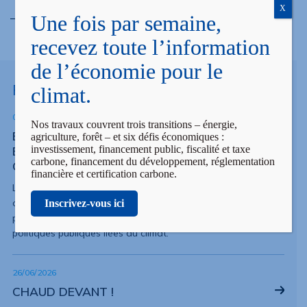
X
Une fois par semaine,
recevez toute l’information
de l’économie pour le
POUR ALLER PLUS LOIN
climat.
08/07/2026
Nos travaux couvrent trois transitions – énergie,
ÉTAT DES LIEUX DES PROGRÈS DE L’UNION
agriculture, forêt – et six défis économiques :
investissement, financement public, fiscalité et taxe
EUROPÉENNE VERS LA NEUTRALITÉ
carbone, financement du développement, réglementation
CLIMAT – RAPPORT ECNO 2026
financière et certification carbone.
L’analyse d’ECNO s’articule autour de 13 éléments
constitutifs de la transition, suivant l’évolution sur six ans de
Inscrivez-vous ici
près de 146 indicateurs ainsi que l’impact attendu des
politiques publiques liées au climat.
26/06/2026
CHAUD DEVANT !