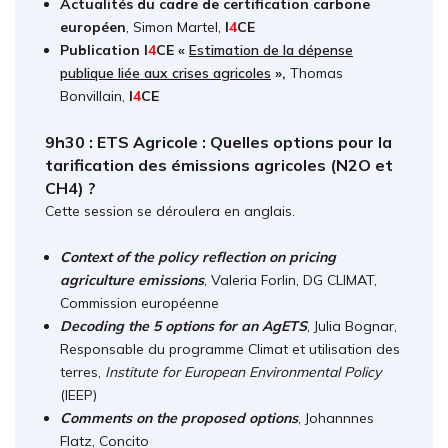
Actualités du cadre de certification carbone
européen
, Simon Martel,
I
4
CE
Publication
I
4
CE
«
Estimation de la dépense
publique liée aux crises agricoles
»,
Thomas
Bonvillain,
I
4
CE
9h30 : ETS Agricole : Quelles options pour la
tarification des émissions agricoles (N2O et
CH4) ?
Cette session se déroulera en anglais.
Context of the policy reflection on pricing
agriculture emissions
, Valeria Forlin, DG CLIMAT,
Commission européenne
Decoding the 5 options for an AgETS
, Julia Bognar,
Responsable du programme Climat et utilisation des
terres,
Institute for European Environmental Policy
(IEEP)
Comments on the proposed options
, Johannnes
Flatz, Concito