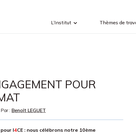
L’Institut
Thèmes de trava
ENGAGEMENT POUR
IMAT
 Par :
Benoît LEGUET
 pour
I
4
CE
: nous célébrons notre 10ème