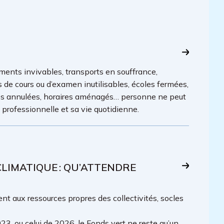
ments invivables, transports en souffrance,
es de cours ou d’examen inutilisables, écoles fermées,
lles annulées, horaires aménagés… personne ne peut
é professionnelle et sa vie quotidienne.
IMATIQUE : QU’ATTENDRE
t aux ressources propres des collectivités, socles
23, ou celui de 2026, le Fonds vert ne reste qu’un