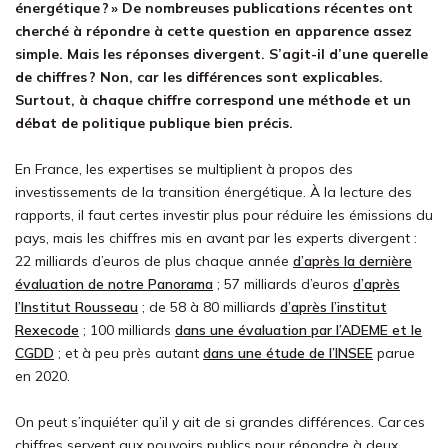
énergétique ? »
D
e
nombreuses
publications récentes
ont
cherché à répondre
à
cette question
en apparence assez
simple
.
Mais
les
réponses divergent
.
S’agit-il d’une
querelle
de chiffres ?
Non, car les
différences sont explicables.
Surtout,
à chaque chiffre correspond une méthode et un
débat
de
politique publique
bien précis.
En France, les expertises se multiplient à propos des
investissements de la transition énergétique. À la lecture des
rapports, il faut certes investir plus pour réduire les émissions du
pays, mais les chiffres mis en avant par les experts divergent :
22 milliards d’euros de plus chaque année
d’après la dernière
évaluation de notre Panorama
; 57 milliards d’euros
d’après
l’Institut Rousseau
; de 58 à 80 milliards
d’après l’institut
Rexecode
; 100 milliards
dans une évaluation par l’ADEME et le
CGDD
; et à peu près autant
dans une étude de l’INSEE
parue
en 2020.
On peut s’inquiéter qu’il y ait de si grandes différences. Car ces
chiffres servent aux pouvoirs publics pour répondre à deux