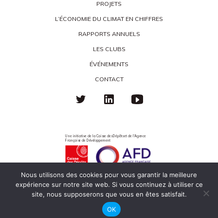
PROJETS
L’ÉCONOMIE DU CLIMAT EN CHIFFRES
RAPPORTS ANNUELS
LES CLUBS
ÉVÉNEMENTS
CONTACT
Une initiative de la Caisse des Dépôts et de l'Agence
Française de Développement
Nous utilisons des cookies pour vous garantir la meilleure
expérience sur notre site web. Si vous continuez à utiliser ce
Politique de confidentialité
Mentions légales
Éco-responsabilité
site, nous supposerons que vous en êtes satisfait.
OK