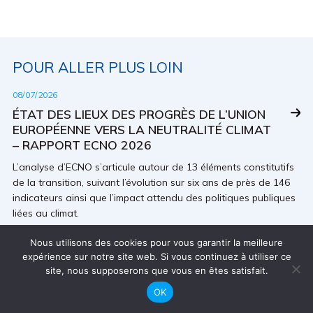
POUR ALLER PLUS LOIN
08/07/2026
ÉTAT DES LIEUX DES PROGRÈS DE L’UNION
EUROPÉENNE VERS LA NEUTRALITÉ CLIMAT
– RAPPORT ECNO 2026
L’analyse d’ECNO s’articule autour de 13 éléments constitutifs
de la transition, suivant l’évolution sur six ans de près de 146
indicateurs ainsi que l’impact attendu des politiques publiques
liées au climat.
Nous utilisons des cookies pour vous garantir la meilleure
26/06/2026
expérience sur notre site web. Si vous continuez à utiliser ce
BILLET D'ANALYSE
site, nous supposerons que vous en êtes satisfait.
ADAPTATION AU CHANGEMENT
OK
CLIMATIQUE : QU’ATTENDRE (VRAIMENT) DU