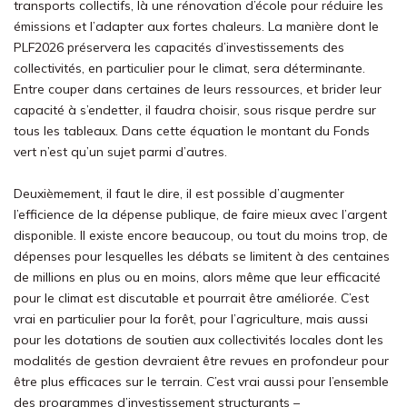
transports collectifs, là une rénovation d’école pour réduire les
émissions et l’adapter aux fortes chaleurs. La manière dont le
PLF2026 préservera les capacités d’investissements des
collectivités, en particulier pour le climat, sera déterminante.
Entre couper dans certaines de leurs ressources, et brider leur
capacité à s’endetter, il faudra choisir, sous risque perdre sur
tous les tableaux. Dans cette équation le montant du Fonds
vert n’est qu’un sujet parmi d’autres.
Deuxièmement, il faut le dire, il est possible d’augmenter
l’efficience de la dépense publique, de faire mieux avec l’argent
disponible. Il existe encore beaucoup, ou tout du
moins trop, de
dépenses pour lesquelles les débats se limitent à des centaines
de millions en plus ou en moins, alors même
que
leur efficacité
pour le climat est
discutable
et pourrait être améli
o
rée
. C’est
vrai en particulier pour la forêt, pour l’agriculture,
mais aussi
pour le
s dotations de soutien aux collectivités locales
dont les
modalités de
gestion
d
evraient
être revues en profondeur pour
être
plus
efficace
s
sur le terrain.
C’est vrai aussi pour l’ensemble
des programmes d’investissement structurants
–