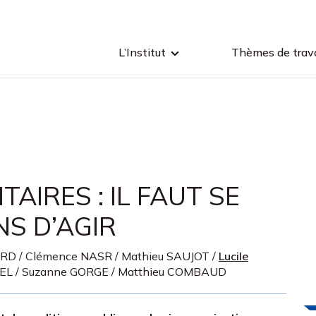
L’Institut
Thèmes de trava
AIRES : IL FAUT SE
S D’AGIR
ARD
/
Clémence NASR
/
Mathieu SAUJOT
/
Lucile
BEL
/
Suzanne GORGE
/
Matthieu COMBAUD