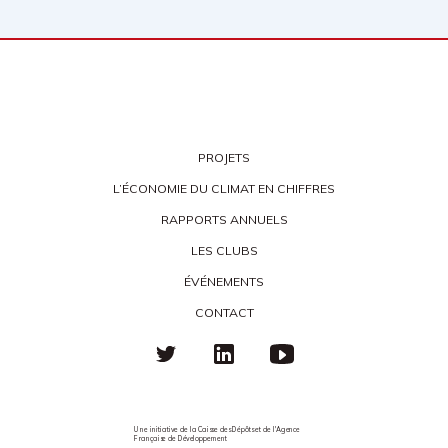
PROJETS
L’ÉCONOMIE DU CLIMAT EN CHIFFRES
RAPPORTS ANNUELS
LES CLUBS
ÉVÉNEMENTS
CONTACT
Une initiative de la Caisse des Dépôts et de l'Agence
Française de Développement