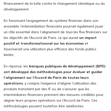
financement de la lutte contre le changement climatique ou du
développement.
En favorisant l’engagement du système financier dans son
ensemble,
l’intermédiation
financière pourrait également jouer
un rôle essentiel dans l’alignement de
tous
les
flux financiers sur
les objectifs de l’Accord de Paris, ce qui aurait
un impact
positif et transformationnel sur les économies
et
favoriserait une utilisation plus efficace des fonds publics
limités.
E
n réponse, les
banques publiques de développement (BPD)
ont développé des méthodologies pour évaluer et guider
l’alignement sur
l’
Accord de Paris de
toutes leurs
opérations
, y compris l’exigence d’aligner l’utilisation des
produits
t
r
a
n
s
i
t
a
n
t
p
a
r
d
e
s
I
F
ou de s’assurer que les
intermédiaires financiers prennent des mesures crédibles pour
aligner leurs propres opérations sur l’Accord de Paris. Ces
méthodologies peuvent toutefois être améliorées.