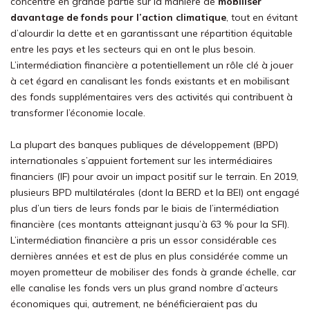
concentre en grande partie sur la manière de
mobiliser
davantage de fonds pour l’action climatique
, tout en évitant
d’alourdir
la dette et en garantissant une répartition équitable
entre les pays et les secteurs qui en ont le plus besoin.
L’intermédiation financière a potentiellement un rôle clé à jouer
à cet égard en canalisant les fonds existants et en mobilisant
des fonds supplémentaires vers des activités qui contribuent à
transformer l’économie locale.
La plupart des
b
anques pub
liques de développement (B
PD
)
internationales s’appuient fortement sur l
es intermédiaires
financiers
(
IF
) pour avoir un impact positif sur le terrain. En 2019,
plusieurs B
P
D
multilatérales
(dont la BERD et la BEI) ont engagé
plus d’un tiers de leurs fonds par le biais de l’intermédiation
financière (ces montants atteignant jusqu’à 63 % pour l
a SFI
).
L’intermédiation financière a pris un essor considérable ces
dernières années et est de plus en plus considérée comme un
moyen prometteur de mobiliser des fonds à grande échelle, car
elle canalise les fonds vers un plus grand nombre d’acteurs
économiques qui, autrement, ne bénéficieraient pas du