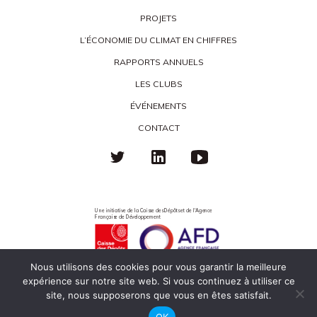
PROJETS
L’ÉCONOMIE DU CLIMAT EN CHIFFRES
RAPPORTS ANNUELS
LES CLUBS
ÉVÉNEMENTS
CONTACT
Une initiative de la Caisse des Dépôts et de l'Agence
Française de Développement
Nous utilisons des cookies pour vous garantir la meilleure
expérience sur notre site web. Si vous continuez à utiliser ce
Politique de confidentialité
Mentions légales
Éco-responsabilité
site, nous supposerons que vous en êtes satisfait.
OK