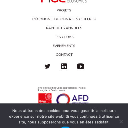
PROJETS
L’ÉCONOMIE DU CLIMAT EN CHIFFRES
RAPPORTS ANNUELS
LES CLUBS
ÉVÉNEMENTS
CONTACT
Une initiative de la Caisse des Dépôts et de l'Agence
Française de Développement
Nous utilisons des cookies pour vous garantir la meilleure
expérience sur notre site web. Si vous continuez à utiliser ce
Politique de confidentialité
Mentions légales
Éco-responsabilité
site, nous supposerons que vous en êtes satisfait.