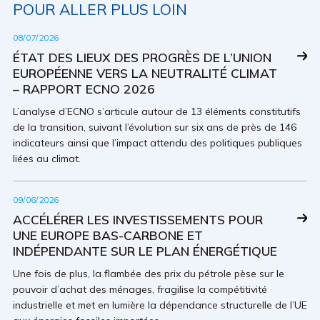
POUR ALLER PLUS LOIN
08/07/2026
ÉTAT DES LIEUX DES PROGRÈS DE L’UNION
EUROPÉENNE VERS LA NEUTRALITÉ CLIMAT
– RAPPORT ECNO 2026
L’analyse d’ECNO s’articule autour de 13 éléments constitutifs
de la transition, suivant l’évolution sur six ans de près de 146
indicateurs ainsi que l’impact attendu des politiques publiques
liées au climat.
09/06/2026
ACCÉLÉRER LES INVESTISSEMENTS POUR
UNE EUROPE BAS-CARBONE ET
INDÉPENDANTE SUR LE PLAN ÉNERGÉTIQUE
Une fois de plus, la flambée des prix du pétrole pèse sur le
pouvoir d’achat des ménages, fragilise la compétitivité
industrielle et met en lumière la dépendance structurelle de l’UE