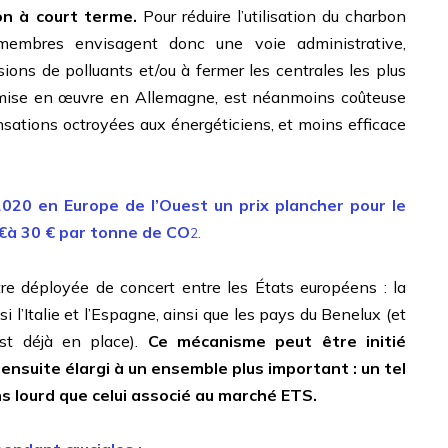
on à court terme.
Pour réduire l’utilisation du charbon
s membres envisagent donc une voie administrative,
ons de polluants et/ou à fermer les centrales les plus
nt mise en œuvre en Allemagne, est néanmoins coûteuse
nsations octroyées aux énergéticiens, et moins efficace
2020 en Europe de l’Ouest un prix plancher pour le
0 €à 30 € par tonne de CO
.
2
tre déployée de concert entre les États européens : la
i l’Italie et l’Espagne, ainsi que les pays du Benelux (et
st déjà en place).
Ce mécanisme peut être initié
nsuite élargi à un ensemble plus important : un tel
s lourd que celui associé au marché ETS.