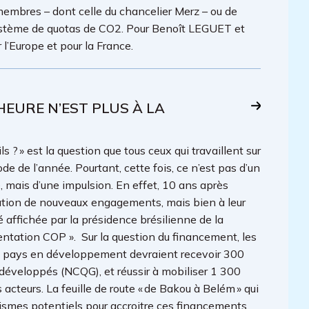
embres – dont celle du chancelier Merz – ou de
u système de quotas de CO2. Pour Benoît LEGUET et
l’Europe et pour la France.
’HEURE N’EST PLUS À LA
s ? » est la question que tous ceux qui travaillent sur
e de l’année. Pourtant, cette fois, ce n’est pas d’un
 mais d’une impulsion. En effet, 10 ans après
ociation de nouveaux engagements, mais bien à leur
affichée par la présidence brésilienne de la
ntation COP ». Sur la question du financement, les
 les pays en développement devraient recevoir 300
s développés (NCQG), et réussir à mobiliser 1 300
s acteurs. La feuille de route « de Bakou à Belém » qui
nismes potentiels pour accroitre ces financements.