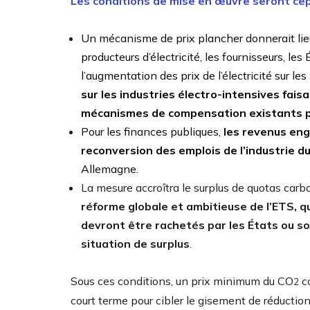
Les conditions de mise en œuvre seront cep
Un mécanisme de prix plancher donnerait lieu
producteurs d’électricité, les fournisseurs, 
l’augmentation des prix de l’électricité sur le
sur les industries électro-intensives faisa
mécanismes de compensation existants p
Pour les finances publiques,
les revenus eng
reconversion des emplois de l’industrie d
Allemagne.
La mesure accroîtra le surplus de quotas car
réforme globale et ambitieuse de l’ETS, q
devront être rachetés par les États ou s
situation de surplus
.
Sous ces conditions, un prix minimum du CO
co
2
court terme pour cibler le gisement de réduction