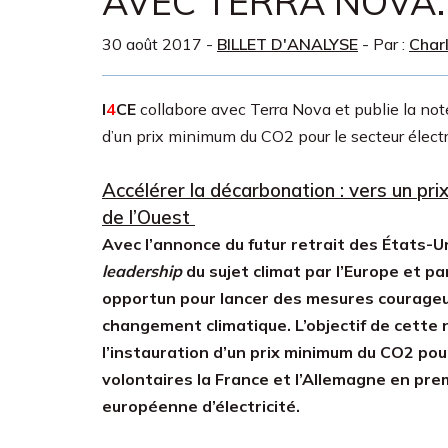
AVEC TERRA NOVA.
30 août 2017
-
BILLET D'ANALYSE
- Par :
Char
I
4
CE
collabore avec Terra Nova et publie la note
d’un prix minimum du CO2 pour le secteur élect
Accélérer la décarbonation : vers un pri
de l’Ouest
Avec l’annonce du futur retrait des États-Uni
leadership
du sujet climat par l’Europe et pa
opportun pour lancer des mesures courageus
changement climatique. L’objectif de cette
l’instauration d’un prix minimum du CO2 pour
volontaires la France et l’Allemagne en prem
européenne d’électricité.