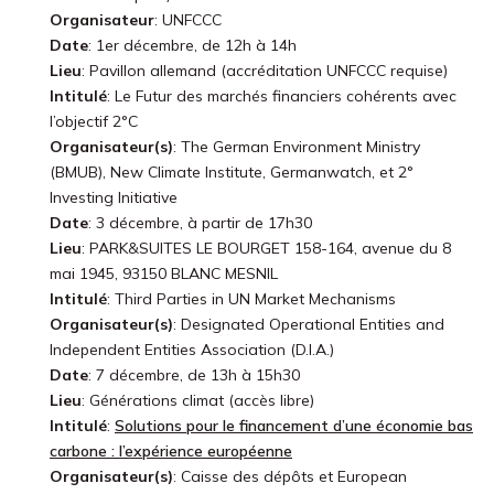
Organisateur
: UNFCCC
Date
: 1er décembre, de 12h à 14h
Lieu
: Pavillon allemand (accréditation UNFCCC requise)
Intitulé
: Le Futur des marchés financiers cohérents avec
l’objectif 2°C
Organisateur(s)
: The German Environment Ministry
(BMUB), New Climate Institute, Germanwatch, et 2°
Investing Initiative
Date
: 3 décembre, à partir de 17h30
Lieu
: PARK&SUITES LE BOURGET 158-164, avenue du 8
mai 1945, 93150 BLANC MESNIL
Intitulé
: Third Parties in UN Market Mechanisms
Organisateur(s)
: Designated Operational Entities and
Independent Entities Association (D.I.A.)
Date
: 7 décembre, de 13h à 15h30
Lieu
: Générations climat (accès libre)
Intitulé
:
Solutions pour le financement d’une économie bas
carbone : l’expérience européenne
Organisateur(s)
: Caisse des dépôts et European