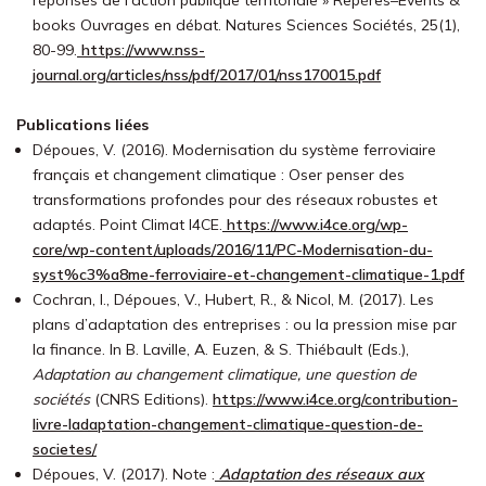
réponses de l’action publique territoriale » Repères–Events &
books Ouvrages en débat. Natures Sciences Sociétés, 25(1),
80-99.
https://www.nss-
journal.org/articles/nss/pdf/2017/01/nss170015.pdf
Publications liées
Dépoues, V. (2016). Modernisation du système ferroviaire
français et changement climatique : Oser penser des
transformations profondes pour des réseaux robustes et
adaptés. Point Climat I4CE.
https://www.i4ce.org/wp-
core/wp-content/uploads/2016/11/PC-Modernisation-du-
syst%c3%a8me-ferroviaire-et-changement-climatique-1.pdf
Cochran, I., Dépoues, V., Hubert, R., & Nicol, M. (2017). Les
plans d’adaptation des entreprises : ou la pression mise par
la finance. In B. Laville, A. Euzen, & S. Thiébault (Eds.),
Adaptation au changement climatique, une question de
sociétés
(CNRS Editions).
https://www.i4ce.org/contribution-
livre-ladaptation-changement-climatique-question-de-
societes/
Dépoues, V. (2017). Note :
Adaptation des réseaux aux