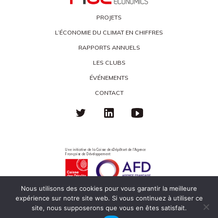
PROJETS
L’ÉCONOMIE DU CLIMAT EN CHIFFRES
RAPPORTS ANNUELS
LES CLUBS
ÉVÉNEMENTS
CONTACT
Une initiative de la Caisse des Dépôts et de l'Agence
Française de Développement
Nous utilisons des cookies pour vous garantir la meilleure
expérience sur notre site web. Si vous continuez à utiliser ce
Politique de confidentialité
Mentions légales
Éco-responsabilité
site, nous supposerons que vous en êtes satisfait.