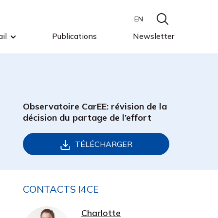
EN
il
Publications
Newsletter
Observatoire CarEE: révision de la
décision du partage de l’effort
TÉLÉCHARGER
CONTACTS I4CE
Charlotte