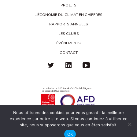
PROJETS
L’ÉCONOMIE DU CLIMAT EN CHIFFRES
RAPPORTS ANNUELS
LES CLUBS
ÉVÉNEMENTS
CONTACT
Une initiative de la Caisse des Dépôts et de l'Agence
Française de Développement
Nous utilisons des cookies pour vous garantir la meilleure
expérience sur notre site web. Si vous continuez à utiliser ce
Politique de confidentialité
Mentions légales
Éco-responsabilité
site, nous supposerons que vous en êtes satisfait.
OK