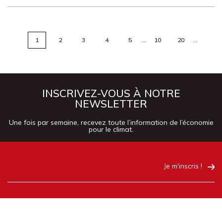
1
2
3
4
5
…
10
20
…
INSCRIVEZ-VOUS À NOTRE
NEWSLETTER
Une fois par semaine, recevez toute l’information de l’économie
pour le climat.
Je m'inscris !