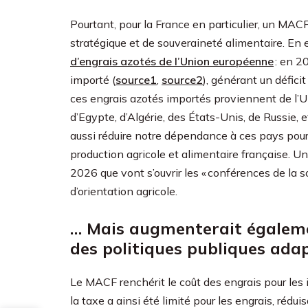
Pourtant, pour la France en particulier, un MACF
stratégique et de souveraineté alimentaire. En e
d’engrais azotés de l’Union européenne
: en 2
importé (
source1
,
source2
), générant un défici
ces engrais azotés importés proviennent de l’U
d’Egypte, d’Algérie, des États-Unis, de Russie, e
aussi réduire notre dépendance à ces pays pour 
production agricole et alimentaire française. Un 
2026 que vont s’ouvrir les « conférences de la s
d’orientation agricole.
… Mais augmenterait égalemen
des politiques publiques ada
Le MACF renchérit le coût des engrais pour les i
la taxe a ainsi été limité pour les engrais, rédu