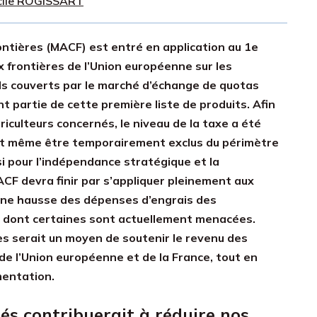
cile ROGISSART
ntières (MACF) est entré en application au 1e
ux frontières de l’Union européenne sur les
els couverts par le marché d’échange de quotas
 partie de cette première liste de produits. Afin
iculteurs concernés, le niveau de la taxe a été
ient même être temporairement exclus du périmètre
si pour l’indépendance stratégique et la
ACF devra finir par s’appliquer pleinement aux
r une hausse des dépenses d’engrais des
es, dont certaines sont actuellement menacées.
es serait un moyen de soutenir le revenu des
 de l’Union européenne et de la France, tout en
mentation.
és contribuerait à réduire nos