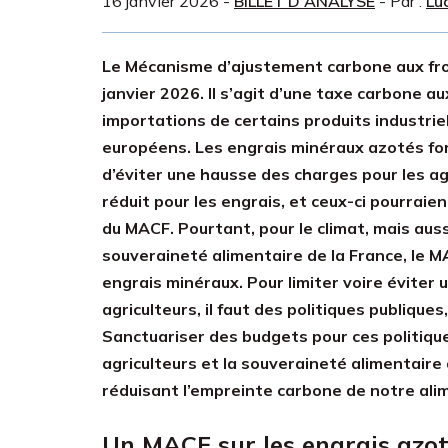
16 janvier 2026
-
BILLET D'ANALYSE
- Par :
Lu
Le Mécanisme d’ajustement carbone aux fro
janvier 2026. Il s’agit d’une taxe carbone a
importations de certains produits industri
européens. Les engrais minéraux azotés font
d’éviter une hausse des charges pour les agr
réduit pour les engrais, et ceux-ci pourra
du MACF. Pourtant, pour le climat, mais aus
souveraineté alimentaire de la France, le M
engrais minéraux. Pour limiter voire évite
agriculteurs, il faut des politiques publiqu
Sanctuariser des budgets pour ces politiqu
agriculteurs et la souveraineté alimentaire
réduisant l’empreinte carbone de notre ali
Un MACF sur les engrais azot