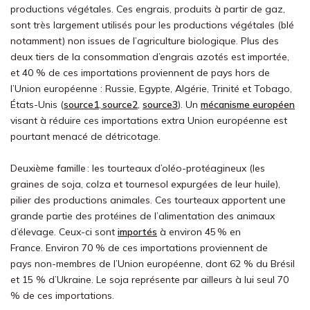
productions végétales. Ces engrais, produits à partir de gaz,
sont très largement utilisés pour les productions végétales (blé
notamment) non issues de l’agriculture biologique. Plus des
deux tiers de la consommation d’engrais azotés est importée,
et 40 % de ces importations proviennent de pays hors de
l’Union européenne : Russie, Egypte, Algérie, Trinité et Tobago,
États-Unis (
source1
,
source2
,
source3
). Un
mécanisme européen
visant à réduire ces importations extra Union européenne est
pourtant menacé de détricotage.
Deuxième famille : les tourteaux d’oléo-protéagineux (les
graines de soja, colza et tournesol expurgées de leur huile),
pilier des productions animales. Ces tourteaux apportent une
grande partie des protéines de l’alimentation des animaux
d’élevage. Ceux-ci sont
importés
à environ 45 % en
France.
Environ
70
%
de ces importations proviennent de
pays
non-membres
de l’Union européenne
, dont 62 % du Brésil
et 15 % d’Ukraine. Le soja représente par ailleurs à lui seul 70
% de ces importations.