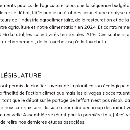
ments publics de l’agriculture, alors que la séquence budgétai
lairer ce débat, I4CE publie un état des lieux et une analys
eurs de l’industrie agroalimentaire, de la restauration et de la 
re agriculture et notre alimentation en 2024. Et contrairemen
0 % du total, les collectivités territoriales 20 %. Ces soutiens 
onctionnement, de la fourche jusqu’à la fourchette.
 LÉGISLATURE
ont permis de clarifier l’avenir de la planification écologique 
 finalité de l’action climatique mais les clivages s’accentuent
r tant que le débat sur le partage de l’effort n’est pas résolu 
que nous connaissons, la suite dépendra beaucoup des initiati
 la nouvelle Assemblée se réunit pour la première fois, [i4ce] v
t de relire nos dernières études associées.