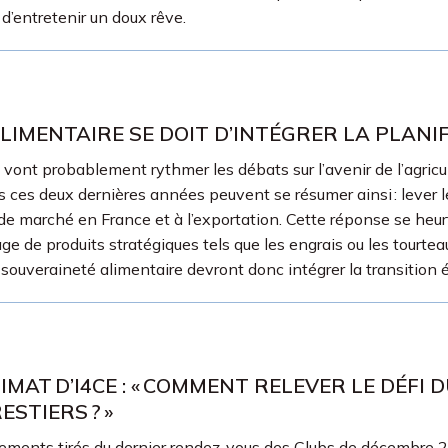
 d’entretenir un doux rêve.
IMENTAIRE SE DOIT D’INTÉGRER LA PLANI
vont probablement rythmer les débats sur l’avenir de l’agricu
es deux dernières années peuvent se résumer ainsi : lever les
 de marché en France et à l’exportation. Cette réponse se heurt
ge de produits stratégiques tels que les engrais ou les tourte
souveraineté alimentaire devront donc intégrer la transition éco
IMAT D’I4CE : « COMMENT RELEVER LE DÉFI
STIERS ? »
ements tirés du dernier rendez-vous des Clubs de décembre 20