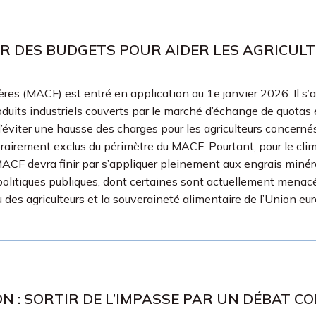
ER DES BUDGETS POUR AIDER LES AGRICUL
s (MACF) est entré en application au 1e janvier 2026. Il s’a
oduits industriels couverts par le marché d’échange de quotas
d’éviter une hausse des charges pour les agriculteurs concernés,
rairement exclus du périmètre du MACF. Pourtant, pour le clim
 MACF devra finir par s’appliquer pleinement aux engrais minéra
s politiques publiques, dont certaines sont actuellement mena
 des agriculteurs et la souveraineté alimentaire de l’Union eu
ON : SORTIR DE L’IMPASSE PAR UN DÉBAT C