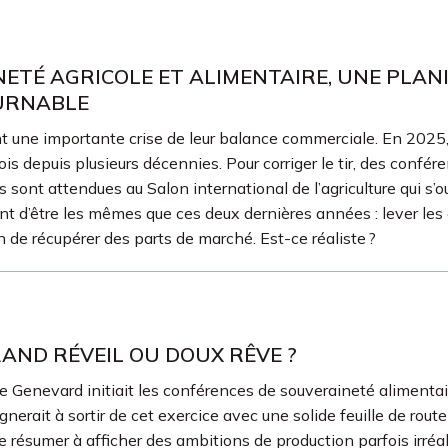
ETÉ AGRICOLE ET ALIMENTAIRE, UNE PLANI
OURNABLE
nt une importante crise de leur balance commerciale. En 2025,
ois depuis plusieurs décennies. Pour corriger le tir, des confé
ont attendues au Salon international de l’agriculture qui s’ou
 d’être les mêmes que ces deux dernières années : lever les c
n de récupérer des parts de marché. Est-ce réaliste ?
AND RÉVEIL OU DOUX RÊVE ?
nie Genevard initiait les conférences de souveraineté aliment
gnerait à sortir de cet exercice avec une solide feuille de rou
 résumer à afficher des ambitions de production parfois irréali