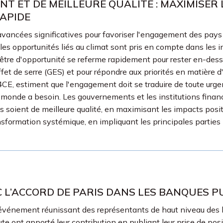
 ET DE MEILLEURE QUALITÉ : MAXIMISER L
APIDE
avancées significatives pour favoriser l'engagement des pays et
et les opportunités liés au climat sont pris en compte dans le
nêtre d'opportunité se referme rapidement pour rester en-dess
effet de serre (GES) et pour répondre aux priorités en matièr
CE, estiment que l'engagement doit se traduire de toute urgen
onde a besoin. Les gouvernements et les institutions financiè
 soient de meilleure qualité, en maximisant les impacts positi
ransformation systémique, en impliquant les principales part
 L’ACCORD DE PARIS DANS LES BANQUES 
 événement réunissant des représentants de haut niveau des
 ont apporté leur contribution en publiant leur prise de posi