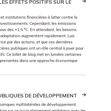
ES EFFETS POSITIFS SUR LE
 institutions financières à lutter contre la
s investissements. Cependant, les émissions
ous des +1,5 °C. En attendant, les besoins
e d'adaptation augmentent rapidement. Luis
ce par des actions, et que ces dernières
res publiques ont un rôle central à jouer pour
fs. Ce billet de blog met en lumière certaines
ies prenantes dans une approche économique
PUBLIQUES DE DÉVELOPPEMENT
 banques multilatérales de développement,
tion sur ce qu’un alignement ambitieux avec les