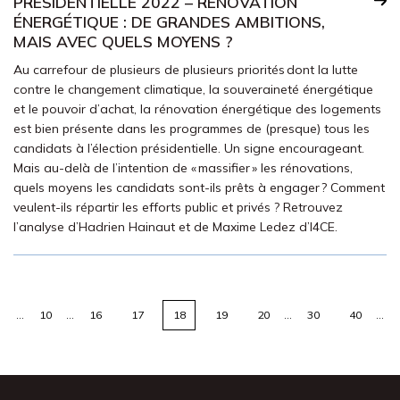
PRÉSIDENTIELLE 2022 – RÉNOVATION
ÉNERGÉTIQUE : DE GRANDES AMBITIONS,
MAIS AVEC QUELS MOYENS ?
Au carrefour de plusieurs de plusieurs priorités dont la lutte
contre le changement climatique, la souveraineté énergétique
et le pouvoir d’achat, la rénovation énergétique des logements
est bien présente dans les programmes de (presque) tous les
candidats à l’élection présidentielle. Un signe encourageant.
Mais au-delà de l’intention de « massifier » les rénovations,
quels moyens les candidats sont-ils prêts à engager ? Comment
veulent-ils répartir les efforts public et privés ? Retrouvez
l’analyse d’Hadrien Hainaut et de Maxime Ledez d’I4CE.
…
10
…
16
17
18
19
20
…
30
40
…