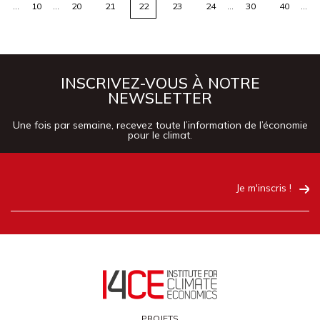
…
10
…
20
21
22
23
24
…
30
40
…
INSCRIVEZ-VOUS À NOTRE
NEWSLETTER
Une fois par semaine, recevez toute l’information de l’économie
pour le climat.
Je m'inscris !
PROJETS