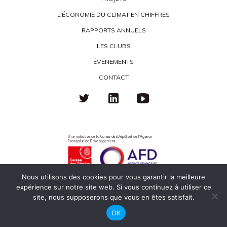
L’ÉCONOMIE DU CLIMAT EN CHIFFRES
RAPPORTS ANNUELS
LES CLUBS
ÉVÉNEMENTS
CONTACT
Une initiative de la Caisse des Dépôts et de l'Agence
Française de Développement
Nous utilisons des cookies pour vous garantir la meilleure
expérience sur notre site web. Si vous continuez à utiliser ce
Politique de confidentialité
Mentions légales
Éco-responsabilité
site, nous supposerons que vous en êtes satisfait.
OK