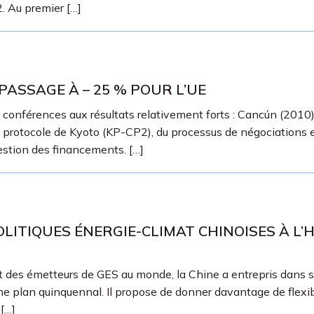
. Au premier […]
ASSAGE À – 25 % POUR L’UE
x conférences aux résultats relativement forts : Cancún (201
rotocole de Kyoto (KP-CP2), du processus de négociations en
estion des financements. […]
LITIQUES ÉNERGIE-CLIMAT CHINOISES À L’
 des émetteurs de GES au monde, la Chine a entrepris dans
ème plan quinquennal. Il propose de donner davantage de flexib
[…]